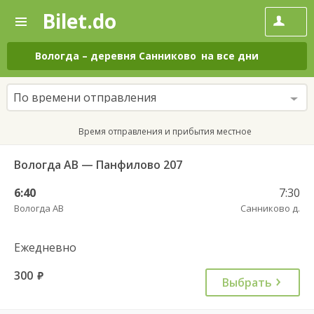
Bilet.do
—
Bilet.do
Поиск
и
покупка
Вологда
–
деревня Санниково
на все дни
билетов
на
автобус
По времени отправления
онлайн
Время отправления и прибытия местное
Вологда АВ — Панфилово 207
6:40
7:30
Вологда АВ
Санниково д.
Ежедневно
300
руб.
Выбрать