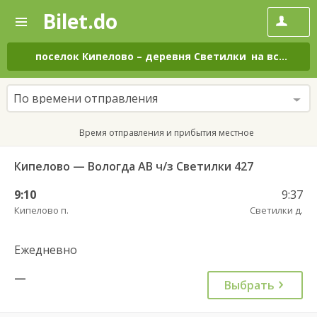
Bilet.do
—
Bilet.do
Поиск
и
покупка
поселок Кипелово
–
деревня Светилки
на все дни
билетов
на
автобус
По времени отправления
онлайн
Время отправления и прибытия местное
Кипелово — Вологда АВ ч/з Светилки 427
9:10
9:37
Кипелово п.
Светилки д.
Ежедневно
—
Выбрать