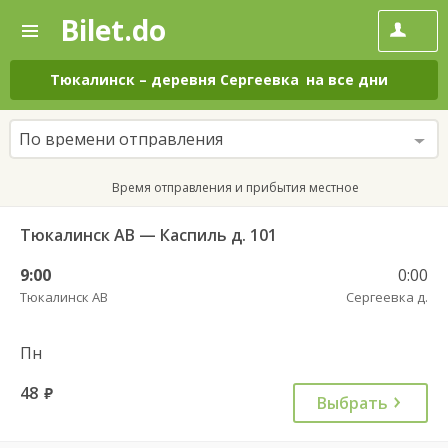
Bilet.do
—
Bilet.do
Поиск
и
покупка
Тюкалинск
–
деревня Сергеевка
на все дни
билетов
на
автобус
По времени отправления
онлайн
Время отправления и прибытия местное
Тюкалинск АВ — Каспиль д. 101
9:00
0:00
Тюкалинск АВ
Сергеевка д.
Пн
48
руб.
Выбрать