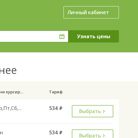
Личный кабинет
днее
Дни курсирования
Тариф
Ср,Пт,Сб,Вс
534
руб.
Выбрать
н
534
руб.
Выбрать