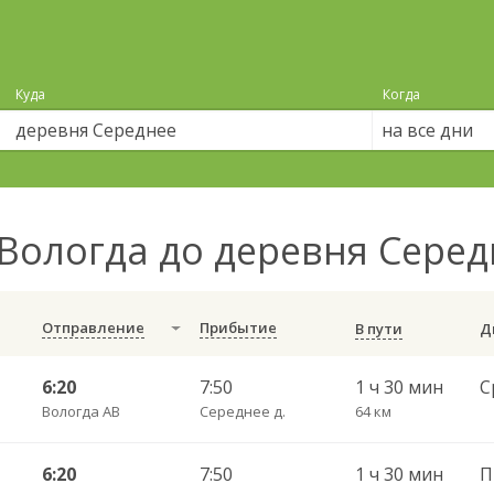
Куда
Когда
на все дни
Вологда до деревня Сере
Отправление
Прибытие
В пути
6:20
7:50
1 ч 30 мин
Вологда АВ
Середнее д.
64 км
6:20
7:50
1 ч 30 мин
П