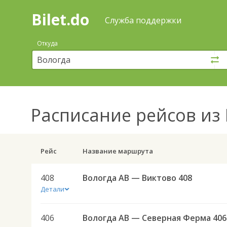
Bilet.do
—
Bilet.do
Поиск
Служба поддержки
и
покупка
Откуда
билетов
на
автобус
онлайн
Расписание рейсов
из 
Рейс
Название маршрута
408
Вологда АВ — Виктово 408
Детали
406
Вологда АВ — Северная Ферма 406