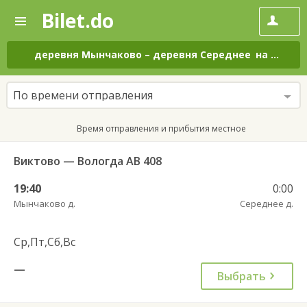
Bilet.do
—
Bilet.do
Поиск
и
покупка
деревня Мынчаково
–
деревня Середнее
на все дни
билетов
на
автобус
По времени отправления
онлайн
Время отправления и прибытия местное
Виктово — Вологда АВ 408
19:40
0:00
Мынчаково д.
Середнее д.
Ср,Пт,Сб,Вс
—
Выбрать