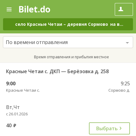
Bilet.do
—
Bilet.do
Поиск
и
покупка
село Красные Четаи
–
деревня Сормово
на все дни
билетов
на
автобус
По времени отправления
онлайн
Время отправления и прибытия местное
Красные Четаи с. ДКП — Берёзовка д. 258
9:00
9:25
Красные Четаи с.
Сормово д.
Вт,Чт
с 26.01.2026
40
руб.
Выбрать