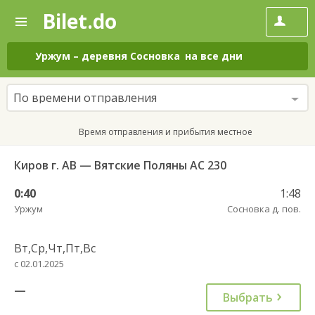
Bilet.do
—
Bilet.do
Поиск
и
покупка
Уржум
–
деревня Сосновка
на все дни
билетов
на
автобус
По времени отправления
онлайн
Время отправления и прибытия местное
Киров г. АВ — Вятские Поляны АС 230
0:40
1:48
Уржум
Сосновка д. пов.
Вт,Ср,Чт,Пт,Вс
с 02.01.2025
—
Выбрать