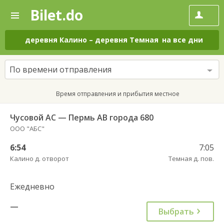
Bilet.do
—
Bilet.do
Поиск
и
покупка
деревня Калино
–
деревня Темная
на все дни
билетов
на
автобус
По времени отправления
онлайн
Время отправления и прибытия местное
Чусовой АС — Пермь АВ города 680
ООО "АБС"
6:54
7:05
Калино д. отворот
Темная д. пов.
Ежедневно
—
Выбрать