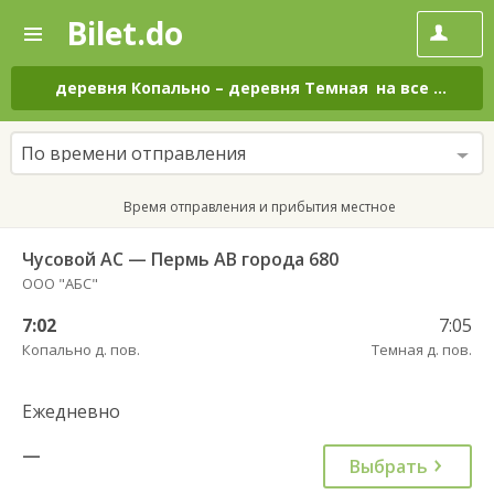
Bilet.do
—
Bilet.do
Поиск
и
покупка
деревня Копально
–
деревня Темная
на все дни
билетов
на
автобус
По времени отправления
онлайн
Время отправления и прибытия местное
Чусовой АС — Пермь АВ города 680
ООО "АБС"
7:02
7:05
Копально д. пов.
Темная д. пов.
Ежедневно
—
Выбрать