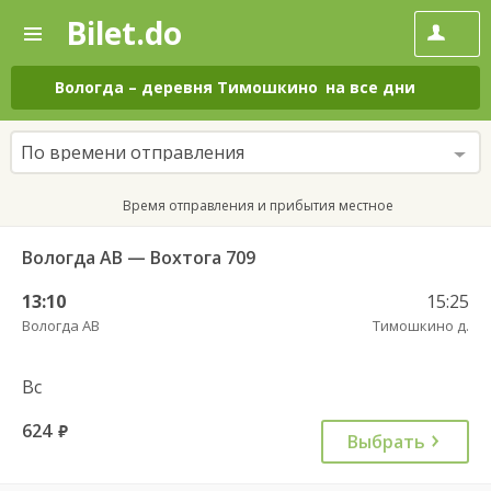
Bilet.do
—
Bilet.do
Поиск
и
покупка
Вологда
–
деревня Тимошкино
на все дни
билетов
на
автобус
По времени отправления
онлайн
Время отправления и прибытия местное
Вологда АВ — Вохтога 709
13:10
15:25
Вологда АВ
Тимошкино д.
Вс
624
руб.
Выбрать