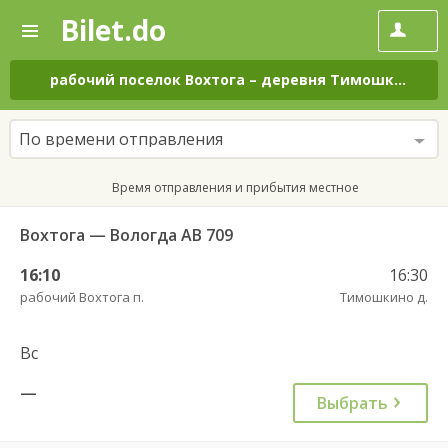
Bilet.do
—
Bilet.do
Поиск
и
покупка
рабочий поселок Вохтога
–
деревня Тимошкино
на
билетов
на
автобус
По времени отправления
онлайн
Время отправления и прибытия местное
Вохтога — Вологда АВ 709
16:10
16:30
рабочий Вохтога п.
Тимошкино д.
Вс
—
Выбрать