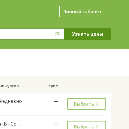
Личный кабинет
Дни курсирования
Тариф
жедневно
—
Выбрать
Пн,Вт,Ср,Чт,Пт
—
Выбрать