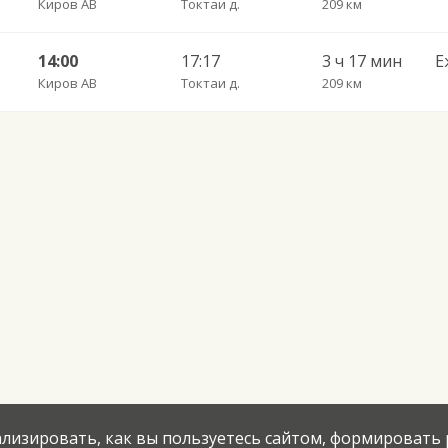
Киров АВ
Токтаи д.
209 км
14:00
17:17
3 ч 17 мин
Е
Киров АВ
Токтаи д.
209 км
нализировать, как вы пользуетесь сайтом, формировать