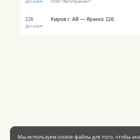
Детали
ООО "АвтоТранзит"
226
Киров г. АВ — Яранск 226
Детали
Мы используем cookie-файлы для того, чтобы а