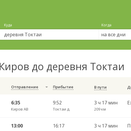
Куда
Когда
на все дни
Киров до деревня Токтаи
Отправление
Прибытие
В пути
6:35
9:52
3 ч 17 мин
Е
Киров АВ
Токтаи д.
209 км
13:00
16:17
3 ч 17 мин