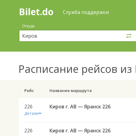
Bilet.do
—
Bilet.do
Поиск
Служба поддержки
и
покупка
Откуда
билетов
на
автобус
онлайн
Расписание рейсов
из 
Рейс
Название маршрута
226
Киров г. АВ — Яранск 226
Детали
226
Киров г. АВ — Яранск 226