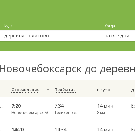
Куда
Когда
на все дни
Новочебоксарск до дерев
Отправление
Прибытие
В пути
 г. ДКП — Кугеси пгт 188
7:20
7:34
14 мин
Е
Новочебоксарск АС
Толиково д.
8 км
 г. ДКП — Кугеси пгт 188
14:20
14:34
14 мин
Е