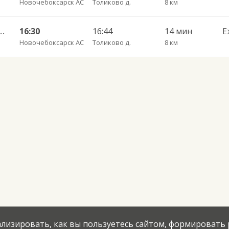
Новочебоксарск АС
Толиково д.
8 км
 г. ДКП — Кугеси пгт 188
16:30
16:44
14 мин
Е
Новочебоксарск АС
Толиково д.
8 км
нализировать, как вы пользуетесь сайтом, формировать