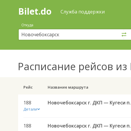
Bilet.do
—
Bilet.do
Поиск
Служба поддержки
и
покупка
Откуда
билетов
на
автобус
онлайн
Расписание рейсов
из 
Рейс
Название маршрута
188
Новочебоксарск
Детали
188
Новочебоксарск