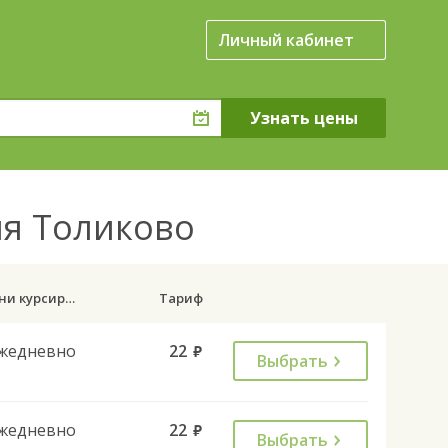
Личный кабинет
ня Толиково
Дни курсирования
Тариф
жедневно
22
руб.
Выбрать
жедневно
22
руб.
Выбрать