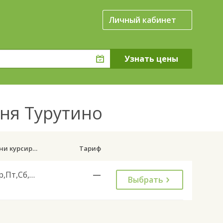
Личный кабинет
вня Турутино
Дни курсирования
Тариф
Ср,Пт,Сб,Вс
—
Выбрать