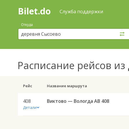
Bilet.do
—
Bilet.do
Поиск
Служба поддержки
и
покупка
Откуда
билетов
на
автобус
онлайн
Расписание рейсов
из 
Рейс
Название маршрута
408
Виктово — Вологда АВ 408
Детали