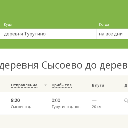
Куда
Когда
на все дни
деревня Сысоево до дере
Отправление
Прибытие
В пути
8:20
0:00
—
Сысоево д.
Турутино д. пов.
20 км