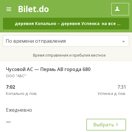
Bilet.do
—
Bilet.do
Поиск
и
покупка
деревня Копально
–
деревня Успенка
на все дни
билетов
на
автобус
По времени отправления
онлайн
Время отправления и прибытия местное
Чусовой АС — Пермь АВ города 680
ООО "АБС"
7:02
7:31
Копально д. пов.
Успенка д. пов.
Ежедневно
—
Выбрать