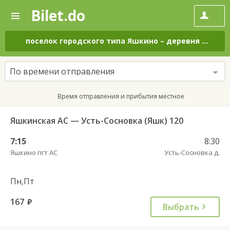
Bilet.do
—
Bilet.do
Поиск
и
покупка
поселок городского типа Яшкино
–
деревня Усть-Сосновка
билетов
на
автобус
По времени отправления
онлайн
Время отправления и прибытия местное
Яшкинская АС — Усть-Сосновка (Яшк) 120
7:15
8:30
Яшкино пгт АС
Усть-Сосновка д.
Пн,Пт
167
руб.
Выбрать