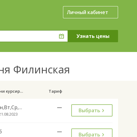
Личный кабинет
вня Филинская
Дни курсирования
Тариф
Пн,Вт,Ср,Чт,Вс
—
Выбрать
21.08.2023
б
—
Выбрать