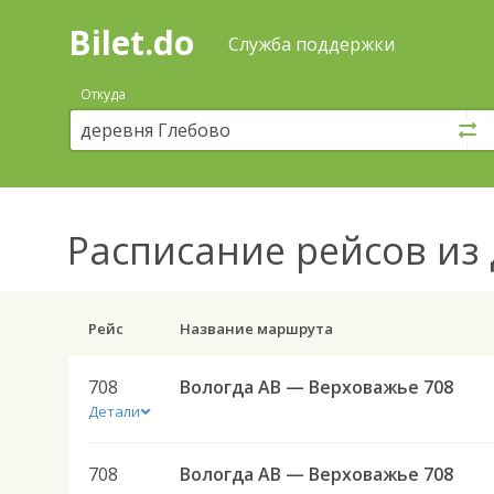
Bilet.do
—
Bilet.do
Поиск
Служба поддержки
и
покупка
Откуда
билетов
на
автобус
онлайн
Расписание рейсов
из 
Рейс
Название маршрута
708
Вологда АВ — Верховажье 708
Детали
708
Вологда АВ — Верховажье 708