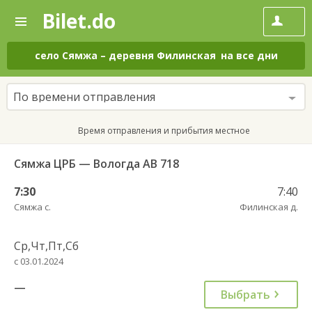
Bilet.do
—
Bilet.do
Поиск
и
покупка
село Сямжа
–
деревня Филинская
на все дни
билетов
на
автобус
По времени отправления
онлайн
Время отправления и прибытия местное
Сямжа ЦРБ — Вологда АВ 718
7:30
7:40
Сямжа с.
Филинская д.
Ср,Чт,Пт,Сб
с 03.01.2024
—
Выбрать