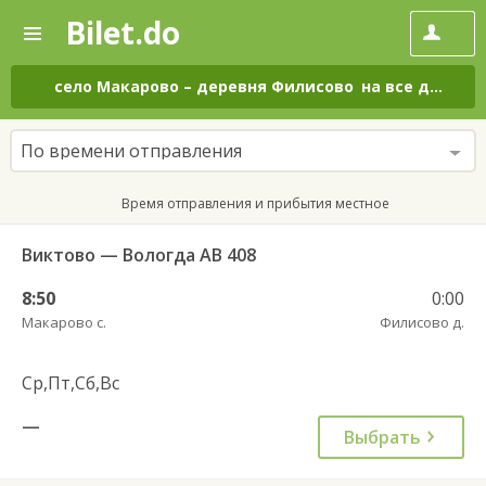
Bilet.do
—
Bilet.do
Поиск
и
покупка
село Макарово
–
деревня Филисово
на все дни
билетов
на
автобус
По времени отправления
онлайн
Время отправления и прибытия местное
Виктово — Вологда АВ 408
8:50
0:00
Макарово с.
Филисово д.
Ср,Пт,Сб,Вс
—
Выбрать