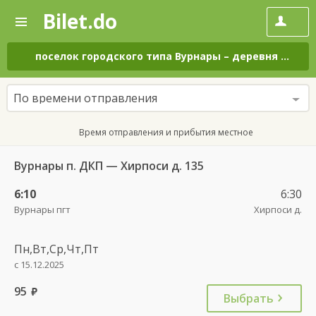
Bilet.do
—
Bilet.do
Поиск
и
покупка
поселок городского типа Вурнары
–
деревня Хирпоси
билетов
на
автобус
По времени отправления
онлайн
Время отправления и прибытия местное
Вурнары п. ДКП — Хирпоси д. 135
6:10
6:30
Вурнары пгт
Хирпоси д.
Пн,Вт,Ср,Чт,Пт
с 15.12.2025
95
руб.
Выбрать