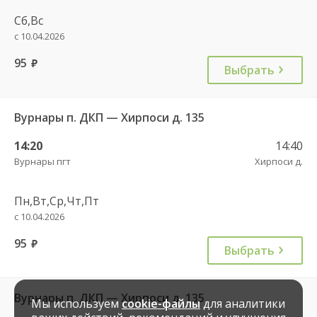
Сб,Вс
с 10.04.2026
95
руб.
Выбрать
Вурнары п. ДКП — Хирпоси д. 135
14:20
14:40
Вурнары пгт
Хирпоси д.
Пн,Вт,Ср,Чт,Пт
с 10.04.2026
95
руб.
Выбрать
Вурнары п. ДКП — Хирпоси д. 135
Мы используем
cookie-файлы
для аналитики