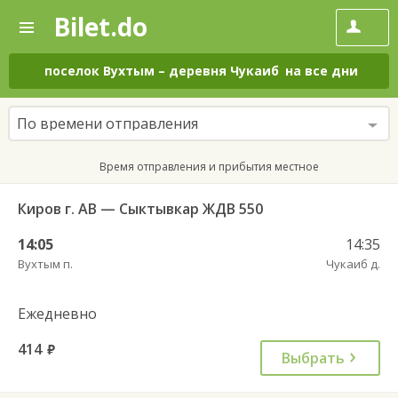
Bilet.do
—
Bilet.do
Поиск
и
покупка
поселок Вухтым
–
деревня Чукаиб
на все дни
билетов
на
автобус
По времени отправления
онлайн
Время отправления и прибытия местное
Киров г. АВ — Сыктывкар ЖДВ 550
14:05
14:35
Вухтым п.
Чукаиб д.
Ежедневно
414
руб.
Выбрать