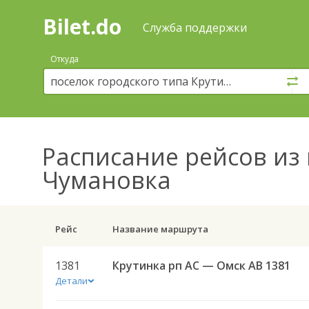
Bilet.do
—
Bilet.do
Поиск
Служба поддержки
и
покупка
Откуда
билетов
на
автобус
онлайн
Расписание рейсов
из 
Чумановка
Рейс
Название маршрута
1381
Крутинка рп АС — Омск АВ 1381
Детали