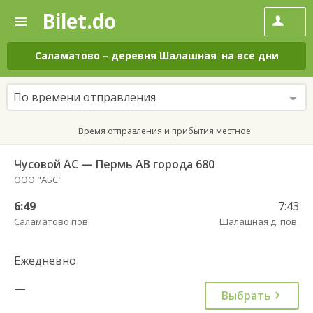
Bilet.do
—
Bilet.do
Поиск
и
покупка
Саламатово
–
деревня Шалашная
на все дни
билетов
на
автобус
По времени отправления
онлайн
Время отправления и прибытия местное
Чусовой АС — Пермь АВ города 680
ООО "АБС"
6:49
7:43
Саламатово пов.
Шалашная д. пов.
Ежедневно
—
Выбрать