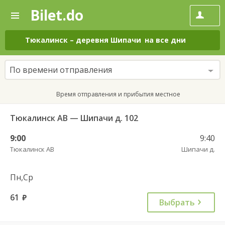
Bilet.do
—
Bilet.do
Поиск
и
покупка
Тюкалинск
–
деревня Шипачи
на все дни
билетов
на
автобус
По времени отправления
онлайн
Время отправления и прибытия местное
Тюкалинск АВ — Шипачи д. 102
9:00
9:40
Тюкалинск АВ
Шипачи д.
Пн,Ср
61
руб.
Выбрать