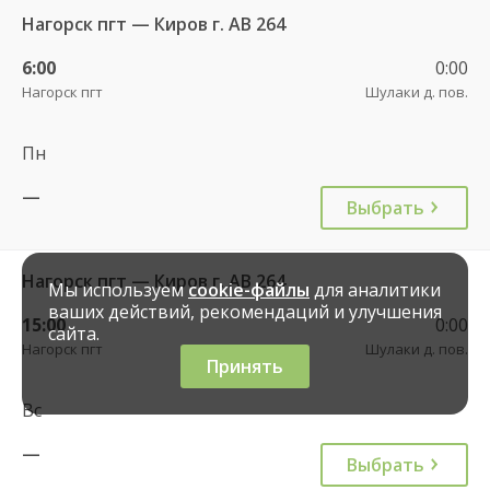
Нагорск пгт — Киров г. АВ 264
6:00
0:00
Нагорск пгт
Шулаки д. пов.
Пн
—
Выбрать
Нагорск пгт — Киров г. АВ 264
Мы используем
cookie-файлы
для аналитики
ваших действий, рекомендаций и улучшения
15:00
0:00
сайта.
Нагорск пгт
Шулаки д. пов.
Принять
Вс
—
Выбрать