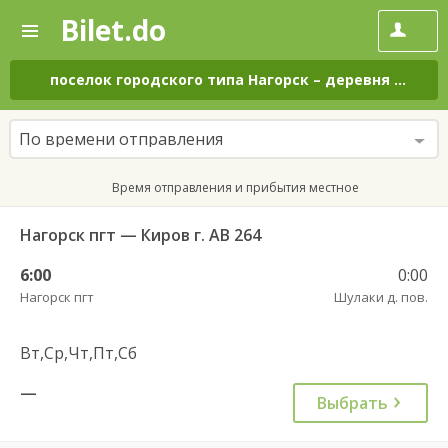
Bilet.do
—
Bilet.do
Поиск
и
покупка
поселок городского типа Нагорск
–
деревня Шулаки
билетов
на
автобус
По времени отправления
онлайн
Время отправления и прибытия местное
Нагорск пгт — Киров г. АВ 264
6:00
0:00
Нагорск пгт
Шулаки д. пов.
Вт,Ср,Чт,Пт,Сб
—
Выбрать