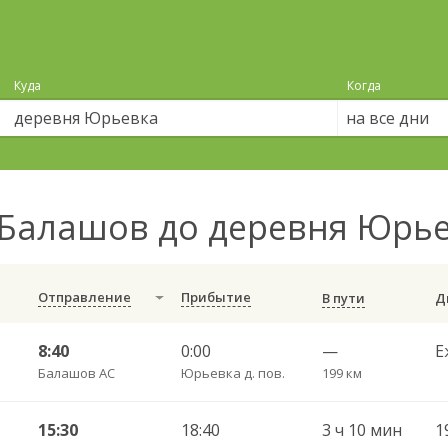
Куда
Когда
на все дни
Балашов до деревня Юрь
Отправление
Прибытие
В пути
8:40
0:00
—
Е
Балашов АС
Юрьевка д. пов.
199 км
15:30
18:40
3 ч 10 мин
1