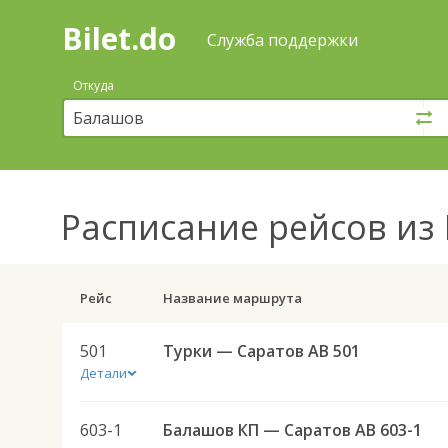
Bilet.do
—
Bilet.do
Поиск
Служба поддержки
и
покупка
Откуда
билетов
на
автобус
онлайн
Расписание рейсов
из 
Рейс
Название маршрута
501
Турки — Саратов АВ 501
Детали
603-1
Балашов КП — Саратов АВ 603-1