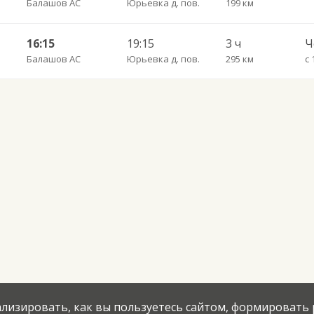
Балашов АС
Юрьевка д. пов.
199 км
16:15
19:15
3 ч
Балашов АС
Юрьевка д. пов.
295 км
с 
нализировать, как вы пользуетесь сайтом, формировать