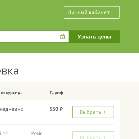
Личный кабинет
евка
Дни курсирования
Тариф
жедневно
550
руб.
Выбрать
9.11
Рейс
Выбрать