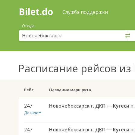
Bilet.do
—
Bilet.do
Поиск
Служба поддержки
и
покупка
Откуда
билетов
на
автобус
онлайн
Расписание рейсов
из 
Рейс
Название маршрута
247
Новочебоксарск
Детали
247
Новочебоксарск