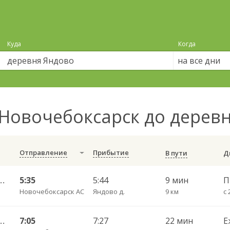
Куда
Когда
на все дни
Новочебоксарск до дерев
Отправление
Прибытие
В пути
 г. ДКП — Кугеси пгт 247
5:35
5:44
9 мин
Новочебоксарск АС
Яндово д.
9 км
с 
 г. ДКП — Кугеси пгт 247
7:05
7:27
22 мин
Е