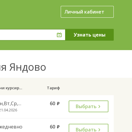
Личный кабинет
ня Яндово
Дни курсирования
Тариф
Пн,Вт,Ср,Чт,Пт
60
руб.
Выбрать
21.04.2026
жедневно
60
руб.
Выбрать