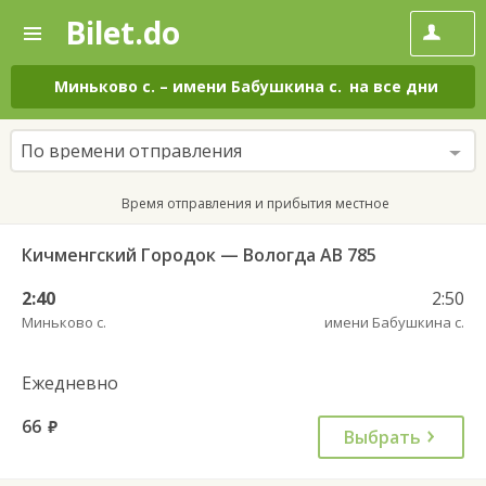
Bilet.do
—
Bilet.do
Поиск
и
покупка
Миньково с.
–
имени Бабушкина с.
на все дни
билетов
на
автобус
По времени отправления
онлайн
Время отправления и прибытия местное
Кичменгский Городок — Вологда АВ 785
2:40
2:50
Миньково с.
имени Бабушкина с.
Ежедневно
66
руб.
Выбрать