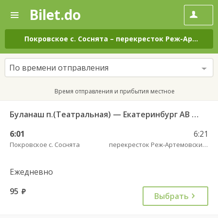
Bilet.do
—
Bilet.do
Поиск
и
покупка
Покровское с. Соснята
–
перекресток Реж-Артемовский трасса
билетов
на
автобус
По времени отправления
онлайн
Время отправления и прибытия местное
Буланаш п.(Театральная) — Екатеринбург АВ Северный 523
6:01
6:21
Покровское с. Соснята
перекресток Реж-Артемовский трасса
Ежедневно
95
руб.
Выбрать