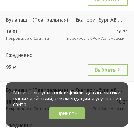
Буланаш п.(Театральная) — Екатеринбург АВ Северный 523
16:01
16:21
Покровское с. Соснята
перекресток Реж-Артемовский трасса
Ежедневно
95
руб.
Выбрать
Буланаш п.(Театральная) — Екатеринбург АВ Северный 523
Мы используем
cookie-файлы
для аналитики
ваших действий, рекомендаций и улучшения
18:01
18:21
сайта.
Покровское с. Соснята
перекресток Реж-Артемовский трасса
Принять
Ежедневно