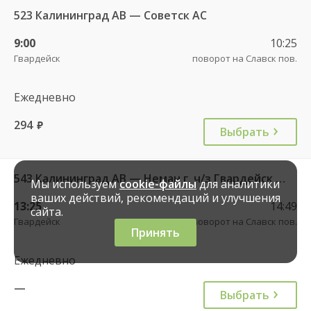
523 Калининград АВ — Советск АС
9:00
10:25
Гвардейск
поворот на Славск пов.
Ежедневно
294
руб.
Выбрать
543 Калининград АВ — Неман г. ч/з Гвардейск КДП, Большаково п.
Мы используем
cookie-файлы
для аналитики
ваших действий, рекомендаций и улучшения
13:25
14:49
сайта.
Гвардейск
поворот на Славск пов.
Принять
Ежедневно
—
Выбрать