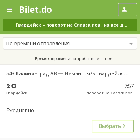
Bilet.do
—
Bilet.do
Поиск
и
покупка
Гвардейск
–
поворот на Славск пов.
на все дни
билетов
на
автобус
По времени отправления
онлайн
Время отправления и прибытия местное
543 Калининград АВ — Неман г. ч/з Гвардейск КДП, Большаково п.
6:43
7:57
Гвардейск
поворот на Славск пов.
Ежедневно
—
Выбрать