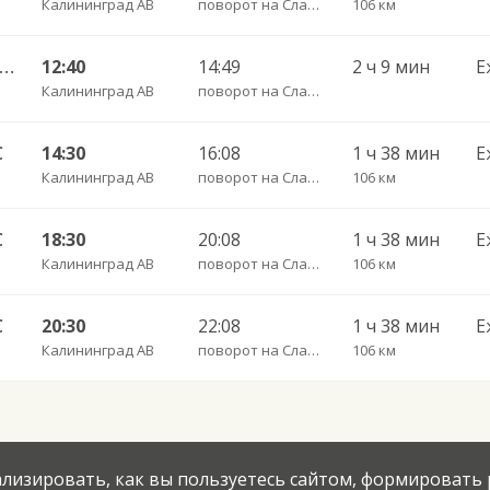
Калининград АВ
поворот на Славск пов.
106 км
алининград АВ — Неман г. ч/з Гвардейск КДП, Большаково п.
12:40
14:49
2 ч 9 мин
Е
Калининград АВ
поворот на Славск пов.
С
14:30
16:08
1 ч 38 мин
Е
Калининград АВ
поворот на Славск пов.
106 км
С
18:30
20:08
1 ч 38 мин
Е
Калининград АВ
поворот на Славск пов.
106 км
С
20:30
22:08
1 ч 38 мин
Е
Калининград АВ
поворот на Славск пов.
106 км
нализировать, как вы пользуетесь сайтом, формировать