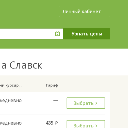
Личный кабинет
на Славск
Дни курсирования
Тариф
жедневно
—
Выбрать
жедневно
435
руб.
Выбрать