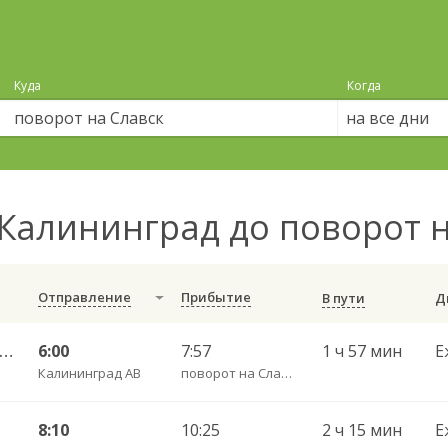
Куда
Когда
на все дни
Калининград до поворот 
Отправление
Прибытие
В пути
алининград АВ — Неман г. ч/з Гвардейск КДП, Большаково п.
6:00
7:57
1 ч 57 мин
Е
Калининград АВ
поворот на Славск пов.
8:10
10:25
2 ч 15 мин
Е