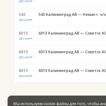
Детали
543
543 К
Детали
601Э
601Э Калининград АВ — Советск А
Детали
601Э
601Э Калининград АВ — Советск А
Детали
601Э
601Э Калининград АВ — Советск А
Детали
Мы используем cookie-файлы для того, чтобы а