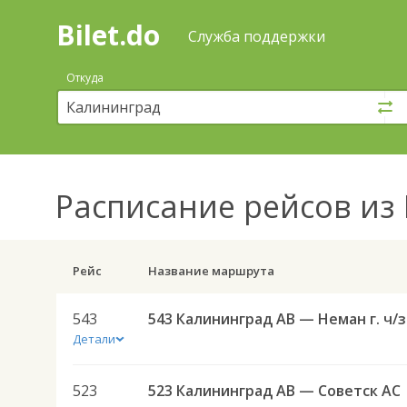
Bilet.do
—
Bilet.do
Поиск
Служба поддержки
и
покупка
Откуда
билетов
на
автобус
онлайн
Расписание рейсов
из 
Рейс
Название маршрута
543
543 К
Детали
523
523 Калининград АВ — Советск АС