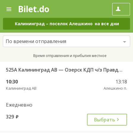
Bilet.do
—
Bilet.do
Поиск
и
покупка
Калининград
–
поселок Алешкино
на все дни
билетов
на
автобус
По времени отправления
онлайн
Время отправления и прибытия местное
525А Калининград АВ — Озерск КДП ч/з Правдинск КДП
10:30
13:18
Калининград АВ
Алешкино п.
Ежедневно
329
руб.
Выбрать