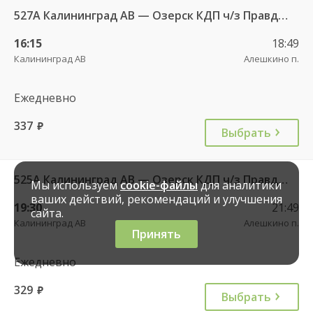
527А Калининград АВ — Озерск КДП ч/з Правдинск КДП
16:15
18:49
Калининград АВ
Алешкино п.
Ежедневно
337
руб.
Выбрать
525А Калининград АВ — Озерск КДП ч/з Правдинск КДП
Мы используем
cookie-файлы
для аналитики
ваших действий, рекомендаций и улучшения
19:30
21:49
сайта.
Калининград АВ
Алешкино п.
Принять
Ежедневно
329
руб.
Выбрать