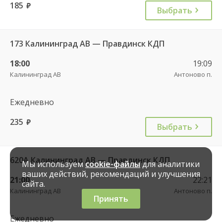
185
руб.
Выбрать
173 Калининград АВ — Правдинск КДП
18:00
19:09
Калининград АВ
Антоново п.
Ежедневно
235
руб.
Выбрать
620А Калининград АВ — Правдинск КДП
Мы используем
cookie-файлы
для аналитики
ваших действий, рекомендаций и улучшения
21:00
22:21
сайта.
Калининград АВ
Антоново п.
Принять
Ежедневно