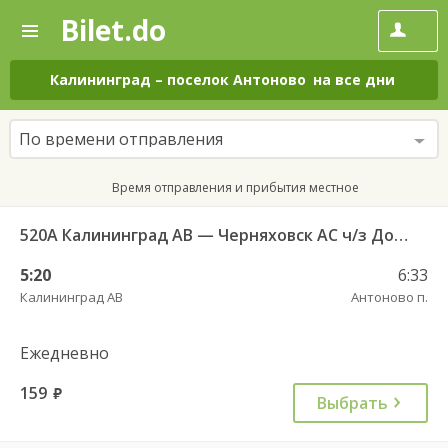
Bilet.do
—
Bilet.do
Поиск
и
покупка
Калининград
–
поселок Антоново
на все дни
билетов
на
автобус
По времени отправления
онлайн
Время отправления и прибытия местное
520А Калининград АВ — Черняховск АС ч/з Домново п., Правдинск КДП
5:20
6:33
Калининград АВ
Антоново п.
Ежедневно
159
руб.
Выбрать