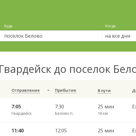
Куда
Когда
на все дни
Гвардейск до поселок Бел
Отправление
Прибытие
В пути
7:05
7:30
25 мин
Е
Гвардейск
Белово п.
16 км
11:40
12:05
25 мин
Е