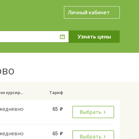
Личный кабинет
ово
Дни курсирования
Тариф
жедневно
65
руб.
Выбрать
жедневно
65
руб.
Выбрать