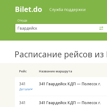
Bilet.do
—
Bilet.do
Поиск
Служба поддержки
и
покупка
Откуда
билетов
на
автобус
онлайн
Расписание рейсов
из 
Рейс
Название маршрута
341
341 Гвардейск КДП — Полесск г.
Детали
341
341 Гвардейск КДП — Полесск г.