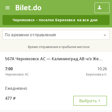
Bilet.do
—
Bilet.do
Поиск
и
покупка
Черняховск
–
поселок Березовка
на все дни
билетов
на
автобус
По времени отправления
онлайн
Время отправления и прибытия местное
567А Черняховск АС — Калининград АВ ч/з Железнодорожный КДП, Правдинск КДП
7:00
10:26
Черняховск АС
Березовка п.
Ежедневно
477
руб.
Выбрать