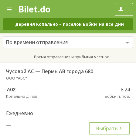
Bilet.do
—
Bilet.do
Поиск
и
покупка
деревня Копально
–
поселок Бобки
на все дни
билетов
на
автобус
По времени отправления
онлайн
Время отправления и прибытия местное
Чусовой АС — Пермь АВ города 680
ООО "АБС"
7:02
8:24
Копально д. пов.
Бобки п. пов.
Ежедневно
—
Выбрать