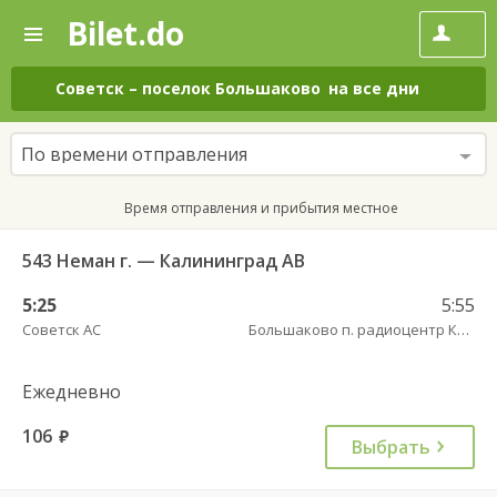
Bilet.do
—
Bilet.do
Поиск
и
покупка
Советск
–
поселок Большаково
на все дни
билетов
на
автобус
По времени отправления
онлайн
Время отправления и прибытия местное
543 Неман г. — Калининград АВ
5:25
5:55
Советск АС
Большаково п. радиоцентр Краснознаменское
Ежедневно
106
руб.
Выбрать