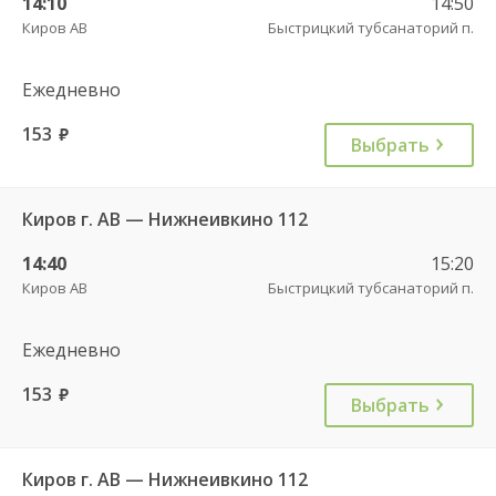
14:10
14:50
Киров АВ
Быстрицкий тубсанаторий п.
Ежедневно
153
руб.
Выбрать
Киров г. АВ — Нижнеивкино 112
14:40
15:20
Киров АВ
Быстрицкий тубсанаторий п.
Ежедневно
153
руб.
Выбрать
Киров г. АВ — Нижнеивкино 112