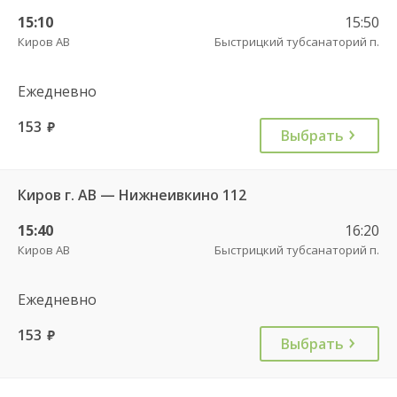
15:10
15:50
Киров АВ
Быстрицкий тубсанаторий п.
Ежедневно
153
руб.
Выбрать
Киров г. АВ — Нижнеивкино 112
15:40
16:20
Киров АВ
Быстрицкий тубсанаторий п.
Ежедневно
153
руб.
Выбрать