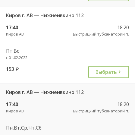
Киров г. АВ — Нижнеивкино 112
17:40
18:20
Киров АВ
Быстрицкий тубсанаторий п.
Пт,Вс
с 01.02.2022
153
руб.
Выбрать
Киров г. АВ — Нижнеивкино 112
17:40
18:20
Киров АВ
Быстрицкий тубсанаторий п.
Пн,Вт,Ср,Чт,Сб