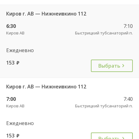
Киров г. АВ — Нижнеивкино 112
6:30
7:10
Киров АВ
Быстрицкий тубсанаторий п.
Ежедневно
153
руб.
Выбрать
Киров г. АВ — Нижнеивкино 112
7:00
7:40
Киров АВ
Быстрицкий тубсанаторий п.
Ежедневно
153
руб.
Выбрать