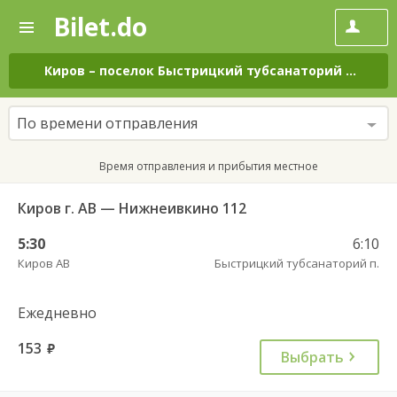
Bilet.do
—
Bilet.do
Поиск
и
покупка
Киров
–
поселок Быстрицкий тубсанаторий
на все
билетов
на
автобус
По времени отправления
онлайн
Время отправления и прибытия местное
Киров г. АВ — Нижнеивкино 112
5:30
6:10
Киров АВ
Быстрицкий тубсанаторий п.
Ежедневно
153
руб.
Выбрать