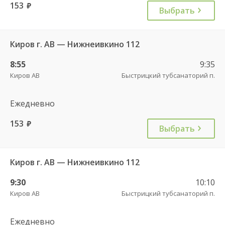
153
руб.
Выбрать
Киров г. АВ — Нижнеивкино 112
8:55
9:35
Киров АВ
Быстрицкий тубсанаторий п.
Ежедневно
153
руб.
Выбрать
Киров г. АВ — Нижнеивкино 112
9:30
10:10
Киров АВ
Быстрицкий тубсанаторий п.
Ежедневно