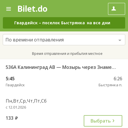
Bilet.do
—
Bilet.do
Поиск
и
покупка
Гвардейск
–
поселок Быстрянка
на все дни
билетов
на
автобус
По времени отправления
онлайн
Время отправления и прибытия местное
536А Калининград АВ — Мозырь через Знаменск
5:45
6:26
Гвардейск
Быстрянка п.
Пн,Вт,Ср,Чт,Пт,Сб
с 12.01.2026
133
руб.
Выбрать