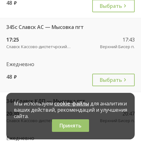
48
руб.
Выбрать
345с Славск АС — Мысовка пгт
17:25
17:43
Славск Кассово-диспетчрский пункт
Верхний Бисер п.
Ежедневно
48
руб.
Выбрать
344 Славск КДП — Мысовка пгт.
Мы используем
cookie-файлы
для аналитики
ваших действий, рекомендаций и улучшения
20:30
20:47
сайта.
Славск Кассово-диспетчрский пункт
Верхний Бисер п.
Принять
Ежедневно