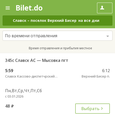
Bilet.do
—
Bilet.do
Поиск
и
покупка
Славск
–
поселок Верхний Бисер
на все дни
билетов
на
автобус
По времени отправления
онлайн
Время отправления и прибытия местное
345с Славск АС — Мысовка пгт
5:59
6:12
Славск Кассово-диспетчрский пункт
Верхний Бисер п.
Пн,Вт,Ср,Чт,Пт,Сб
с 03.01.2026
48
руб.
Выбрать