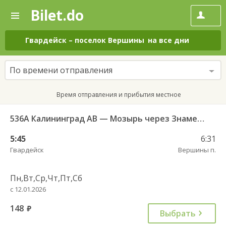
Bilet.do
—
Bilet.do
Поиск
и
покупка
Гвардейск
–
поселок Вершины
на все дни
билетов
на
автобус
По времени отправления
онлайн
Время отправления и прибытия местное
536А Калининград АВ — Мозырь через Знаменск
5:45
6:31
Гвардейск
Вершины п.
Пн,Вт,Ср,Чт,Пт,Сб
с 12.01.2026
148
руб.
Выбрать