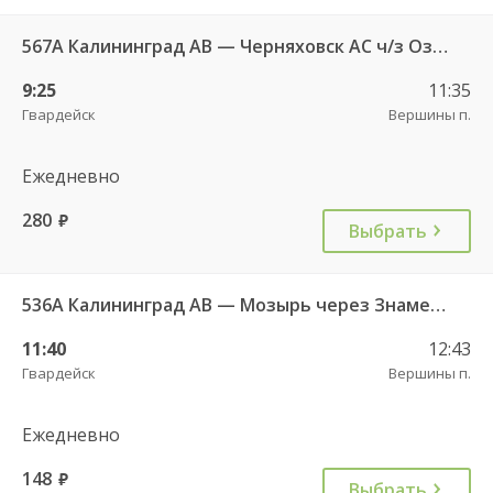
567А Калининград АВ — Черняховск АС ч/з Озерки п., Правдинск КДП, Железнодорожный КДП
9:25
11:35
Гвардейск
Вершины п.
Ежедневно
280
руб.
Выбрать
536А Калининград АВ — Мозырь через Знаменск
11:40
12:43
Гвардейск
Вершины п.
Ежедневно
148
руб.
Выбрать