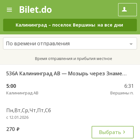
Bilet.do
—
Bilet.do
Поиск
и
покупка
Калининград
–
поселок Вершины
на все дни
билетов
на
автобус
По времени отправления
онлайн
Время отправления и прибытия местное
536А Калининград АВ — Мозырь через Знаменск
5:00
6:31
Калининград АВ
Вершины п.
Пн,Вт,Ср,Чт,Пт,Сб
с 12.01.2026
270
руб.
Выбрать