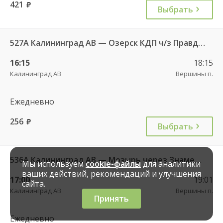
421
руб.
Выбрать
527А Калининград АВ — Озерск КДП ч/з Правдинск КДП
16:15
18:15
Калининград АВ
Вершины п.
Ежедневно
256
руб.
Выбрать
536А Калининград АВ — Мозырь через Знаменск
Мы используем
cookie-файлы
для аналитики
ваших действий, рекомендаций и улучшения
17:00
19:01
сайта.
Калининград АВ
Вершины п.
Принять
Ежедневно