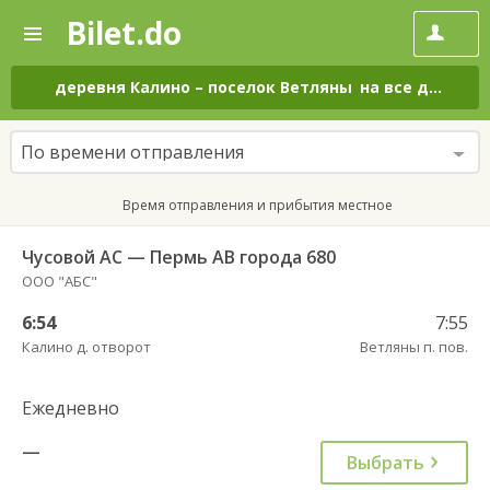
Bilet.do
—
Bilet.do
Поиск
и
покупка
деревня Калино
–
поселок Ветляны
на все дни
билетов
на
автобус
По времени отправления
онлайн
Время отправления и прибытия местное
Чусовой АС — Пермь АВ города 680
ООО "АБС"
6:54
7:55
Калино д. отворот
Ветляны п. пов.
Ежедневно
—
Выбрать