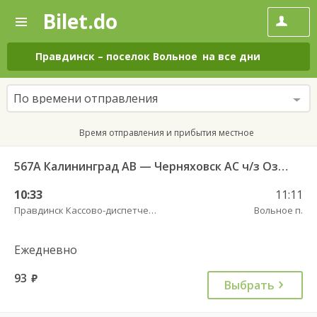
Bilet.do
—
Bilet.do
Поиск
и
покупка
Правдинск
–
поселок Вольное
на все дни
билетов
на
автобус
По времени отправления
онлайн
Время отправления и прибытия местное
567А Калининград АВ — Черняховск АС ч/з Озерки п., Правдинск КДП, Железнодорожный КДП
10:33
11:11
Правдинск Кассово-диспетчерский пункт
Вольное п.
Ежедневно
93
руб.
Выбрать