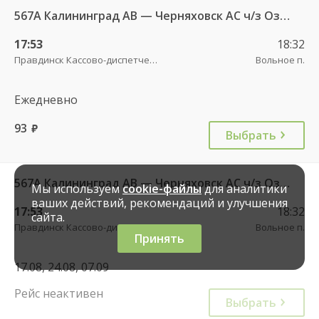
567А Калининград АВ — Черняховск АС ч/з Озерки п., Правдинск КДП, Железнодорожный КДП
17:53
18:32
Правдинск Кассово-диспетчерский пункт
Вольное п.
Ежедневно
93
руб.
Выбрать
567А Калининград АВ — Черняховск АС ч/з Озерки п., Правдинск КДП, Железнодорожный КДП
Мы используем
cookie-файлы
для аналитики
ваших действий, рекомендаций и улучшения
17:53
18:32
сайта.
Правдинск Кассово-диспетчерский пункт
Вольное п.
Принять
17.08, 24.08, 07.09
Рейс неактивен
Выбрать