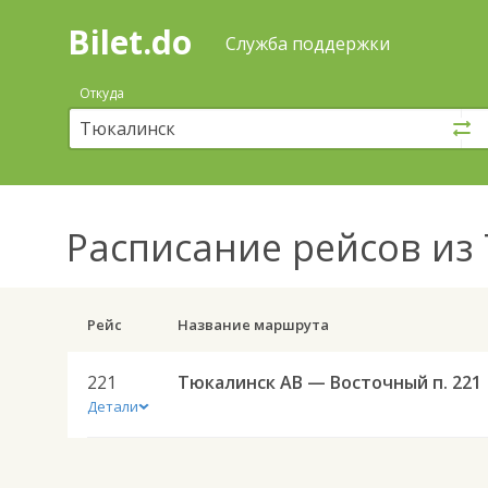
Bilet.do
—
Bilet.do
Поиск
Служба поддержки
и
покупка
Откуда
билетов
на
автобус
онлайн
Расписание рейсов
из 
Рейс
Название маршрута
221
Тюкалинск АВ — Восточный п. 221
Детали