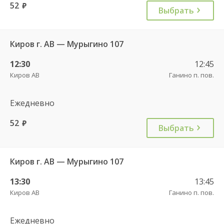
52
руб.
Выбрать
Киров г. АВ — Мурыгино 107
12:30
12:45
Киров АВ
Ганино п. пов.
Ежедневно
52
руб.
Выбрать
Киров г. АВ — Мурыгино 107
13:30
13:45
Киров АВ
Ганино п. пов.
Ежедневно