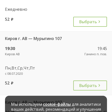
Ежедневно
52
руб.
Выбрать
Киров г. АВ — Мурыгино 107
19:30
19:45
Киров АВ
Ганино п. пов.
Пн,Вт,Ср,Чт,Пт
с 08.07.2020
52
руб.
Выбрать
Киров г. АВ — Мурыгино 107
Мы используем
cookie-файлы
для аналитики
ваших действий, рекомендаций и улучшения