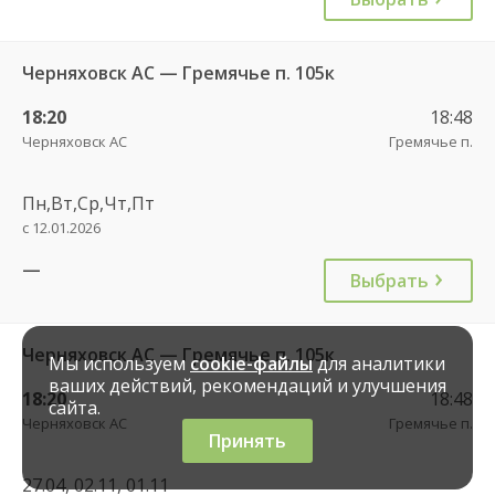
Черняховск АС — Гремячье п. 105к
18:20
18:48
Черняховск АС
Гремячье п.
Пн,Вт,Ср,Чт,Пт
с 12.01.2026
—
Выбрать
Черняховск АС — Гремячье п. 105к
Мы используем
cookie-файлы
для аналитики
ваших действий, рекомендаций и улучшения
18:20
18:48
сайта.
Черняховск АС
Гремячье п.
Принять
27.04, 02.11, 01.11