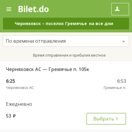
Bilet.do
—
Bilet.do
Поиск
и
покупка
Черняховск
–
поселок Гремячье
на все дни
билетов
на
автобус
По времени отправления
онлайн
Время отправления и прибытия местное
Черняховск АС — Гремячье п. 105к
6:25
6:53
Черняховск АС
Гремячье п.
Ежедневно
53
руб.
Выбрать