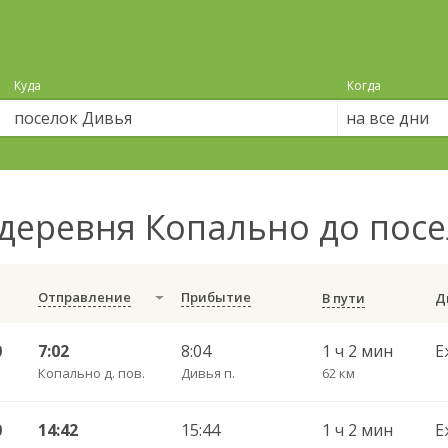
Куда
Когда
на все дни
деревня Копально до пос
Отправление
Прибытие
В пути
0
7:02
8:04
1 ч 2 мин
Е
Копально д. пов.
Дивья п.
62 км
0
14:42
15:44
1 ч 2 мин
Е