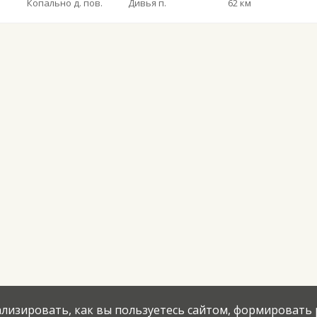
Копально д. пов.
Дивья п.
62 км
нализировать, как вы пользуетесь сайтом, формировать