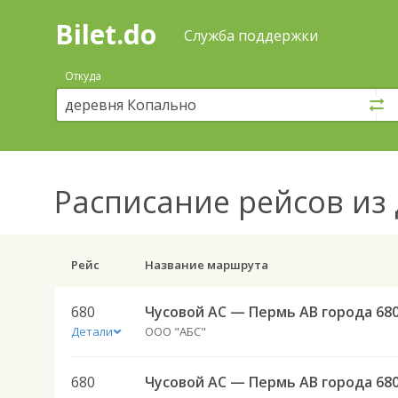
Bilet.do
—
Bilet.do
Поиск
Служба поддержки
и
покупка
Откуда
билетов
на
автобус
онлайн
Расписание рейсов
из 
Рейс
Название маршрута
680
Чусовой АС — Пермь АВ города 68
Детали
ООО "АБС"
680
Чусовой АС — Пермь АВ города 68