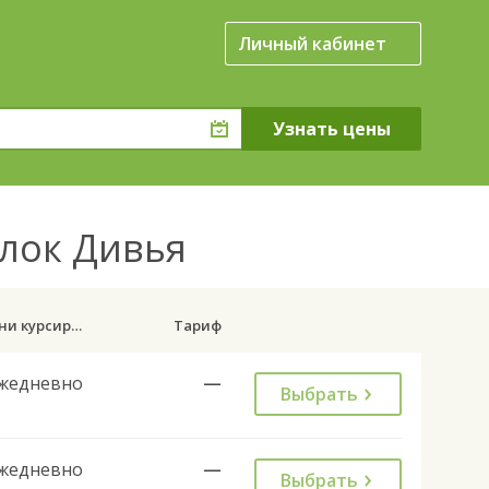
Личный кабинет
елок Дивья
Дни курсирования
Тариф
жедневно
—
Выбрать
жедневно
—
Выбрать