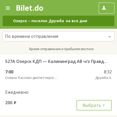
Bilet.do
—
Bilet.do
Поиск
и
покупка
Озерск
–
поселок Дружба
на все дни
билетов
на
автобус
По времени отправления
онлайн
Время отправления и прибытия местное
527А Озерск КДП — Калининград АВ ч/з Правдинск КДП
7:00
8:32
Озерск Кассово-диспетчерский пункт
Дружба п.
Ежедневно
200
руб.
Выбрать