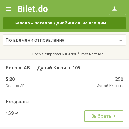
Bilet.do
—
Bilet.do
Поиск
и
покупка
Белово
–
поселок Дунай-Ключ
на все дни
билетов
на
автобус
По времени отправления
онлайн
Время отправления и прибытия местное
Белово АВ — Дунай-Ключ п. 105
5:20
6:50
Белово АВ
Дунай-Ключ п.
Ежедневно
159
руб.
Выбрать