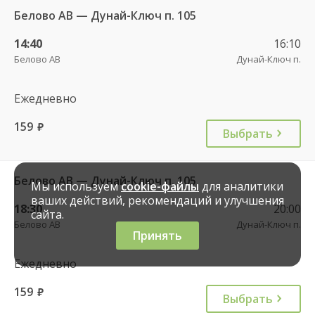
Белово АВ — Дунай-Ключ п. 105
14:40
16:10
Белово АВ
Дунай-Ключ п.
Ежедневно
159
руб.
Выбрать
Белово АВ — Дунай-Ключ п. 105
Мы используем
cookie-файлы
для аналитики
ваших действий, рекомендаций и улучшения
18:30
20:00
сайта.
Белово АВ
Дунай-Ключ п.
Принять
Ежедневно
159
руб.
Выбрать